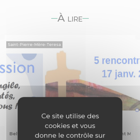
À lire
Saint-Pierre-Mère-Teresa
Ce site utilise des
cookies et vous
Belfort, Mère Teresa, Saint Jean-Baptiste, Saint Marc
donne le contrôle sur