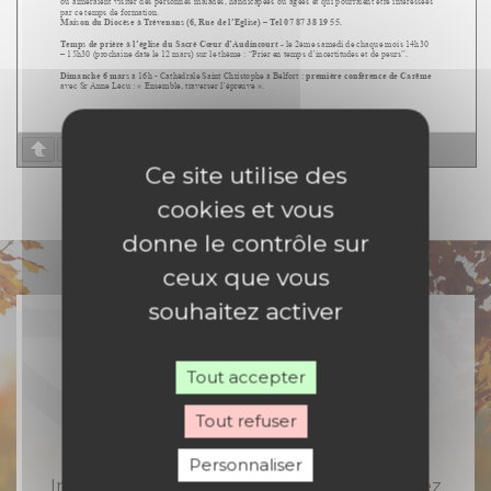
Page
1
/
1
Zoom
100%
Ce site utilise des
cookies et vous
donne le contrôle sur
ceux que vous
souhaitez activer
Tout accepter
Rejoignez-nous
Tout refuser
Personnaliser
Inscrivez-vous à notre newsletter et recevez