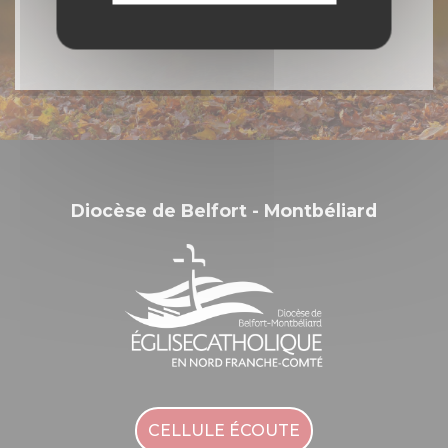
Diocèse de Belfort - Montbéliard
CELLULE ÉCOUTE