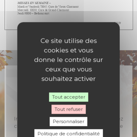
Ce site utilise des
cookies et vous
donne le contrôle sur
ceux que vous
souhaitez activer
Rejoignez-nous
Tout accepter
Tout refuser
Inscrivez-vous à notre newsletter et recevez
Personnaliser
chaque semaine toute l'actualité catholique
en Nord Franche-Comté
Politique de confidentialité