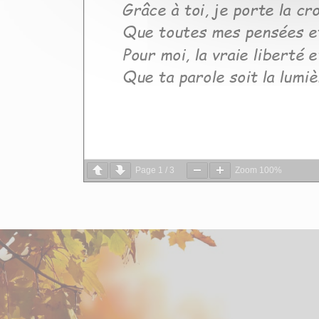
Page
1
/
3
Zoom
100%