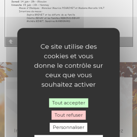
Page
1
/
2
Zoom
100%
Ce site utilise des
cookies et vous
donne le contrôle sur
ceux que vous
souhaitez activer
Tout accepter
Rejoignez-nous
Tout refuser
Personnaliser
Inscrivez-vous à notre newsletter et recevez