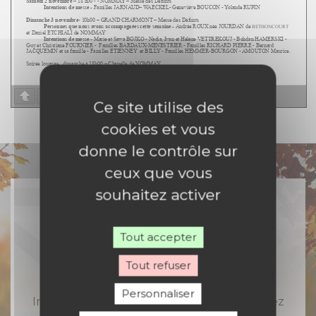
Page
1
/
2
Zoom
100%
Ce site utilise des
cookies et vous
donne le contrôle sur
ceux que vous
souhaitez activer
Tout accepter
Rejoignez-nous
Tout refuser
Personnaliser
Inscrivez-vous à notre newsletter et recevez