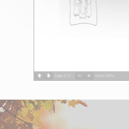
Page
1
/
3
Zoom
100%