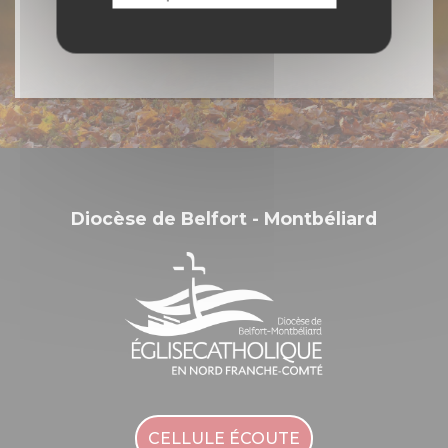
Diocèse de Belfort - Montbéliard
CELLULE ÉCOUTE