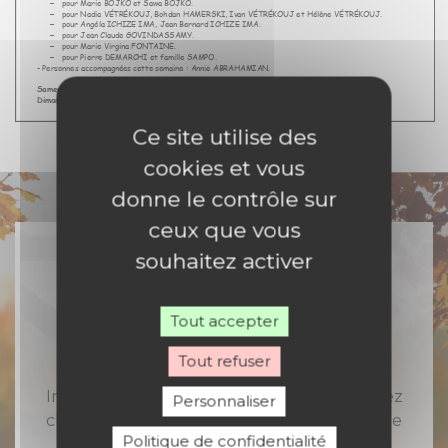
Ce site utilise des
cookies et vous
donne le contrôle sur
ceux que vous
souhaitez activer
Rejoignez-nous
Tout accepter
Tout refuser
Inscrivez-vous à notre newsletter et recevez
Personnaliser
chaque semaine toute l'actualité catholique
Politique de confidentialité
en Nord Franche-Comté