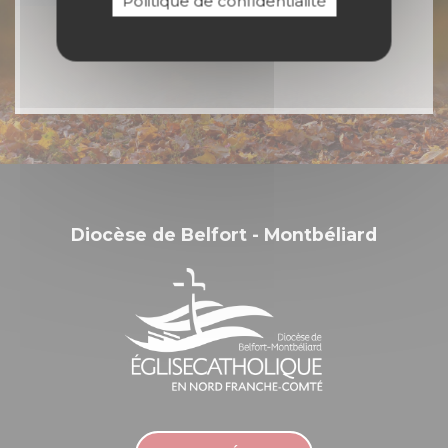
Politique de confidentialité
en Nord Franche-Comté
Diocèse de Belfort - Montbéliard