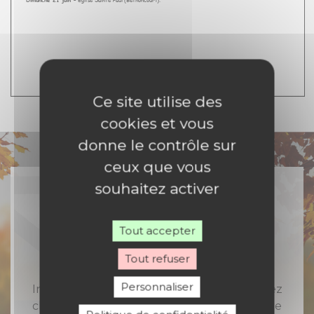
Ce site utilise des
cookies et vous
donne le contrôle sur
ceux que vous
souhaitez activer
Rejoignez-nous
Tout accepter
Tout refuser
Personnaliser
Inscrivez-vous à notre newsletter et recevez
chaque semaine toute l'actualité catholique