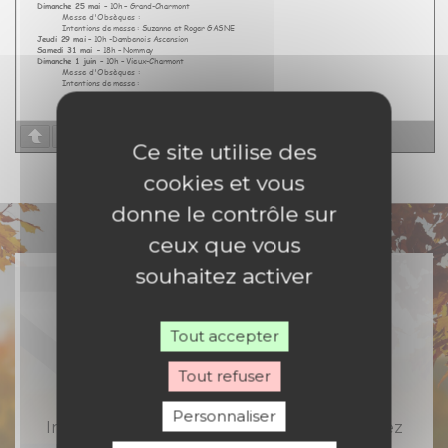
Page
1
/
2
Zoom
100%
Ce site utilise des
cookies et vous
donne le contrôle sur
ceux que vous
souhaitez activer
Tout accepter
Rejoignez-nous
Tout refuser
Personnaliser
Inscrivez-vous à notre newsletter et recevez