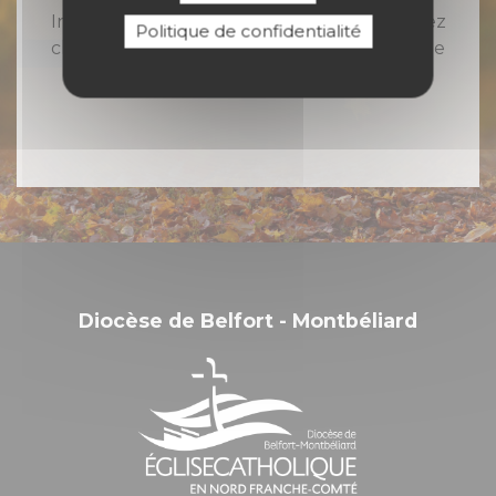
Inscrivez-vous à notre newsletter et recevez
Politique de confidentialité
chaque semaine toute l'actualité catholique
en Nord Franche-Comté
Diocèse de Belfort - Montbéliard