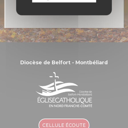
Diocèse de Belfort - Montbéliard
CELLULE ÉCOUTE