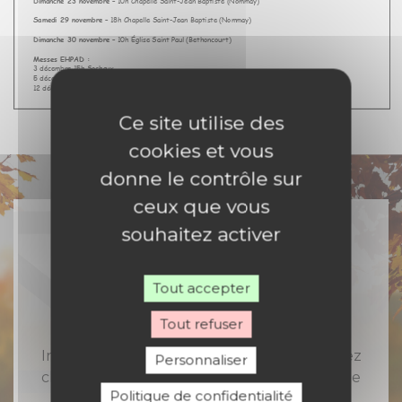
Ce site utilise des
cookies et vous
donne le contrôle sur
ceux que vous
souhaitez activer
Rejoignez-nous
Tout accepter
Tout refuser
Inscrivez-vous à notre newsletter et recevez
Personnaliser
chaque semaine toute l'actualité catholique
Politique de confidentialité
en Nord Franche-Comté