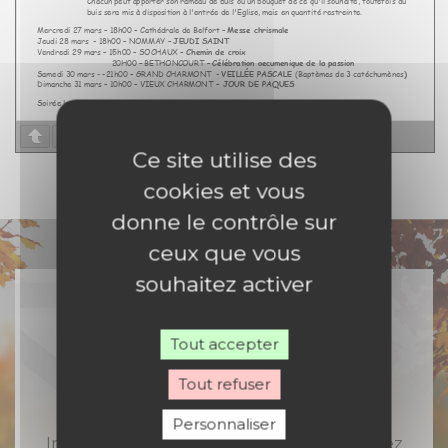
Page
1
/
2
Zoom
100%
Ce site utilise des
cookies et vous
donne le contrôle sur
ceux que vous
souhaitez activer
Tout accepter
Rejoignez-nous
Tout refuser
Personnaliser
Inscrivez-vous à notre newsletter et recevez