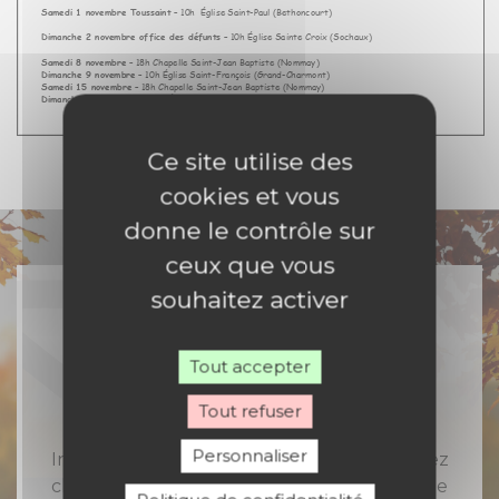
Ce site utilise des
cookies et vous
donne le contrôle sur
ceux que vous
souhaitez activer
Rejoignez-nous
Tout accepter
Tout refuser
Personnaliser
Inscrivez-vous à notre newsletter et recevez
chaque semaine toute l'actualité catholique