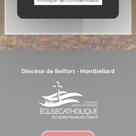
Politique de confidentialité
en Nord Franche-Comté
Diocèse de Belfort - Montbéliard