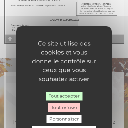
Page
1
/
2
Zoom
100%
Ce site utilise des
cookies et vous
donne le contrôle sur
ceux que vous
souhaitez activer
Tout accepter
Rejoignez-nous
Tout refuser
Personnaliser
Inscrivez-vous à notre newsletter et recevez