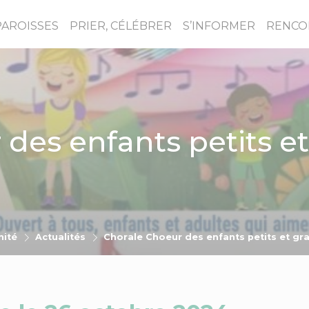
PAROISSES
PRIER, CÉLÉBRER
S’INFORMER
RENCO
des enfants petits e
nité
Actualités
Chorale Choeur des enfants petits et gr