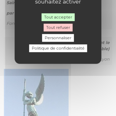
souhaitez activer
Saint Michel terrassant le dragon (le diable)
par Francisque DURET
Tout accepter
Fontaine Saint-Michel de Paris
Tout refuser
Personnaliser
Statue de l’archange Michel terrassant le
Politique de confidentialité
dragon (le diable)
à la Basilique de Fourvière à Lyon