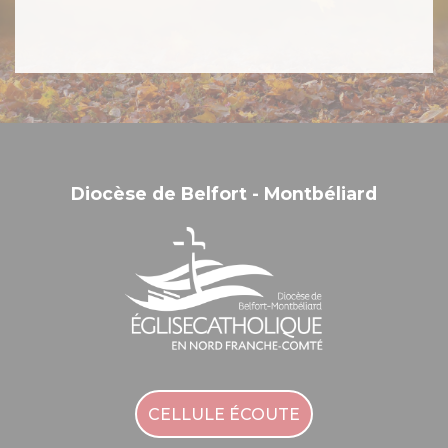
Diocèse de Belfort - Montbéliard
CELLULE ÉCOUTE