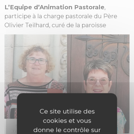
L’Equipe d’Animation Pastorale
,
participe à la charge pastorale du Père
Olivier Teilhard, curé de la paroisse
Ce site utilise des
cookies et vous
annonce de la Foi
:
donne le contrôle sur
Françoise HABERTHUR