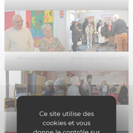
fraternité
fraternité
Témoignage d’une
Témoignage de l’Hospitalité
fraternité
diocésaine
Des vitraux pour
Ce site utilise des
transmettre la foi !
Témoignage de foi par le
cookies et vous
truchement de l’art
donne le contrôle sur