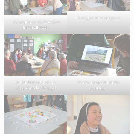
Dialogue interreligieux
Témoignage du dialogue
interreligieux
Au jardin partagé de
Témoignage du jardin
Châtenois les Forges
partagé