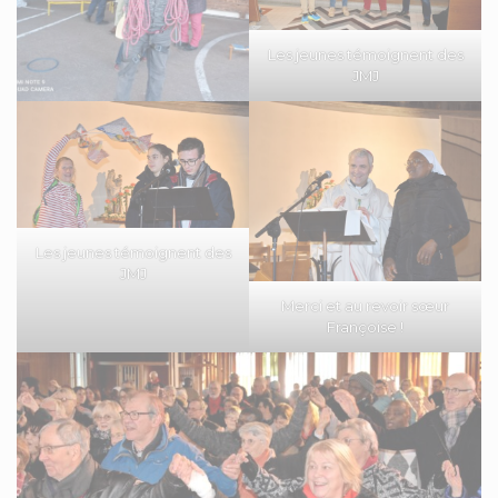
Les jeunes témoignent des
JMJ
Les jeunes témoignent des
JMJ
Merci et au revoir sœur
Françoise !