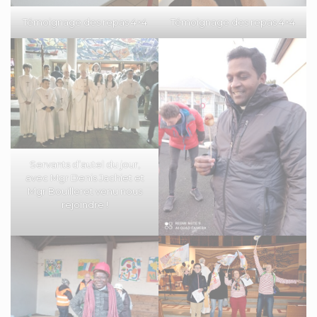
Témoignage des repas 4×4
Témoignage des repas 4×4
Servants d’autel du jour,
avec Mgr Denis Jachiet et
Mgr Bouilleret venu nous
rejoindre !