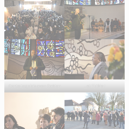
Conte togolais avec Gaëtan
…et Fidèle !