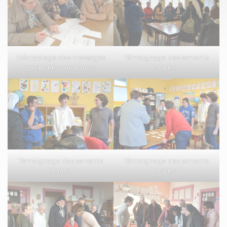
Décryptage des messages
Témoignage des servants
en langues anciennes
d’autel
Témoignage des servants
Témoignage des servants
d’autel
d’autel