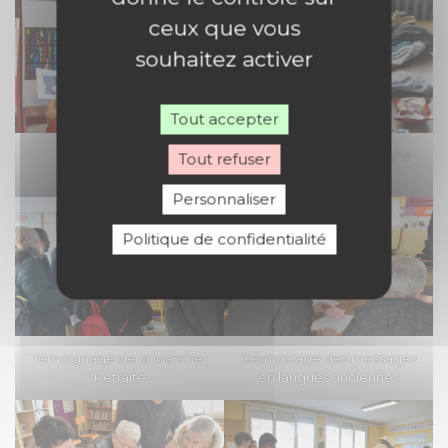
ceux que vous
souhaitez activer
Tout accepter
Des vitraux pour
Témoignage de la Marche-
Tout refuser
transmettre la foi !
Retraite
Personnaliser
Politique de confidentialité
Témoignage de la Marche-
Décryptage des messages
Retraite
en langues anciennes