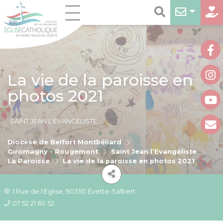
La vie de la paroisse en
photos 2021
SAINT JEAN L'ÉVANGÉLISTE
Diocèse de Belfort Montbéliard
Giromagny - Rougemont
Saint Jean l’Évangéliste
La Paroisse
La vie de la paroisse en photos 2021
1 Rue de l'Église, 90350 Évette-Salbert
07 52 21 60 52