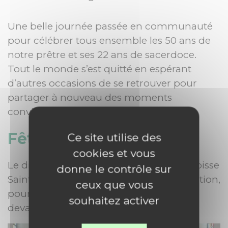
Une belle journée passée en communauté
pour célébrer tous ensemble les 50 ans de
notre prêtre et ses 22 ans de sacerdoce.
Tout le monde s’est quitté en espérant
d’autres occasions de se retrouver pour
partager à nouveau des moments
conviviaux et amicaux.
Fête de la Création
Ce site utilise des
cookies et vous
Le dimanche 26 septembre 2021, la paroisse
donne le contrôle sur
Saint Jean a organisé une fête de la création,
ceux que vous
pour célébrer la nature et s’émerveiller
souhaitez activer
devant toute l’oeuvre de Dieu.