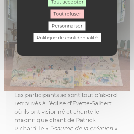
Tout accepter
Tout refuser
Personnaliser
Politique de confidentialité
Les participants se sont tout d’abord
retrouvés à l’église d’Evette-Salbert,
où ils ont visionné et chanté le
magnifique chant de Patrick
Richard, le «
Psaume de la création
».