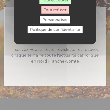
Tout accepter
Tout refuser
Personnaliser
Rejoignez-nous
Politique de confidentialité
Inscrivez-vous à notre newsletter et recevez
chaque semaine toute l'actualité catholique
en Nord Franche-Comté