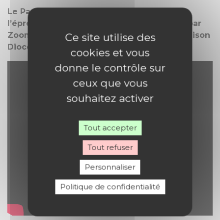
Le Parlons-en! « Soignants, une vocation à
l’épreuve ? » du 20 octobre 2020 a eu lieu par
Zoom, en présence de 30 soignants à la Maison
Ce site utilise des
Diocésaine :
cookies et vous
donne le contrôle sur
ceux que vous
souhaitez activer
Tout accepter
Tout refuser
Personnaliser
Politique de confidentialité