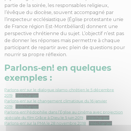
partie de la soirée, les responsables religieux,
l’évêque du diocèse, souvent accompagné par
l’inspecteur ecclésiastique (Église protestante unie
de France région Est-Montbéliard) donnent une
perspective chrétienne du sujet. L’objectif n’est pas
de donner les réponses mais permettre à chaque
participant de repartir avec plein de questions pour
nourrir sa propre réflexion.
Parlons-en! en quelques
exemples :
Parlons-en! sur le dialogue islamo-chrétien le 5 décembre
2019
Télécharger
Parlons-en! sur le changement climatique du 16 janvier
2019
Télécharger
Parlons-en! Pédophilie dans l’Église au cinéma avec projection
spéciale du film Grâce à Dieu le 5 juin 2019
Télécharger
Parlons-en! sur la PMA le 28 novembre 2018
Télécharger