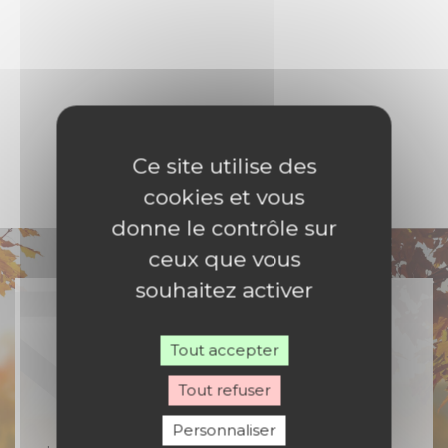
Publish at Calameo
Ce site utilise des
cookies et vous
donne le contrôle sur
ceux que vous
souhaitez activer
Tout accepter
Rejoignez-nous
Tout refuser
Personnaliser