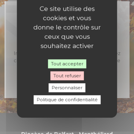
Ce site utilise des
cookies et vous
donne le contrôle sur
Rejoignez-nous
ceux que vous
souhaitez activer
Inscrivez-vous à notre newsletter et recevez
chaque semaine toute l'actualité catholique
Tout accepter
en Nord Franche-Comté
Tout refuser
Personnaliser
Politique de confidentialité