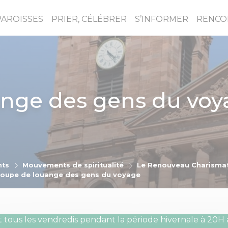
PAROISSES
PRIER, CÉLÉBRER
S’INFORMER
RENCO
nge des gens du voy
ts
Mouvements de spiritualité
Le Renouveau Charisma
oupe de louange des gens du voyage
t tous les vendredis pendant la période hivernale à 20H