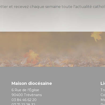
etter et recevez chaque semaine toute l'actualité cat
Maison diocésaine
Li
6 Rue de l'Église
Tr
90400 Trévénans
Co
03 84 46 62 20
Me
07 71 22 28 32
Po