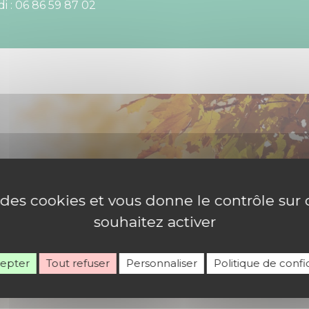
 : 06 86 59 87 02
e des cookies et vous donne le contrôle su
souhaitez activer
Rejoignez-nous
cepter
Tout refuser
Personnaliser
Politique de confid