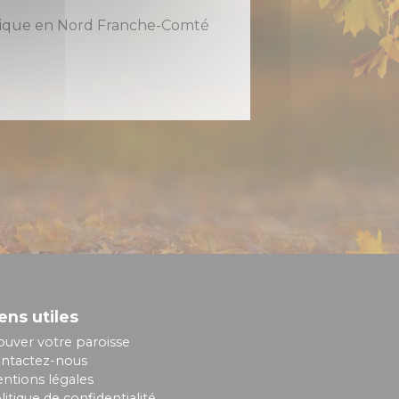
holique en Nord Franche-Comté
ens utiles
ouver votre paroisse
ntactez-nous
ntions légales
litique de confidentialité