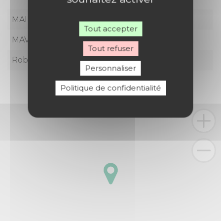
MAINIER Simone
06 43 60 78 40
Tout accepter
MAVON Thérèse
06 76 06 82 75
Tout refuser
Robert Edith
06 81 10 33 11
Personnaliser
Politique de confidentialité