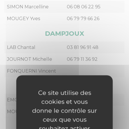
SIMON Marcelline
06 08 06 22 95
MOUGEY Yves
06 79 79 66 26
DAMPJOUX
LAB Chantal
03 81 96 91 48
JOURNOT Michelle
06 79 11 36 92
FONQUERNI Vincent
MATHAY
Ce site utilise des
EMONOT Guy
06 59 82 52 44
cookies et vous
donne le contrôle sur
MOUGIN Marthe
ceux que vous
BOURGUIGNON
souhaitez activer