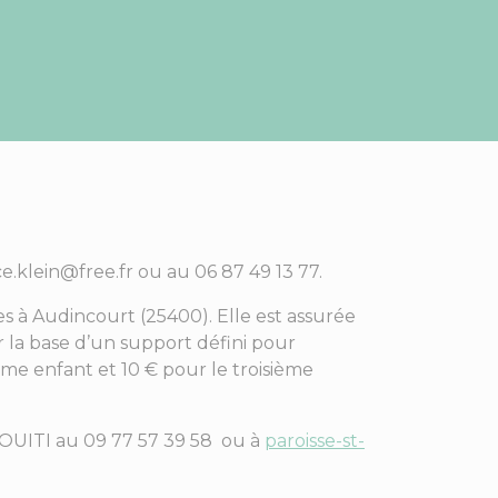
ce.klein@free.fr ou au 06 87 49 13 77.
s à Audincourt (25400). Elle est assurée
r la base d’un support défini pour
ème enfant et 10 € pour le troisième
BOUITI au 09 77 57 39 58 ou à
paroisse-st-