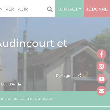
NTRER
AGIR
CONTACT
JE DONNE
Audincourt et
Partager
t Luc d’Audincourt et Arbouans
 LUC D'AUDINCOURT ET ARBOUANS