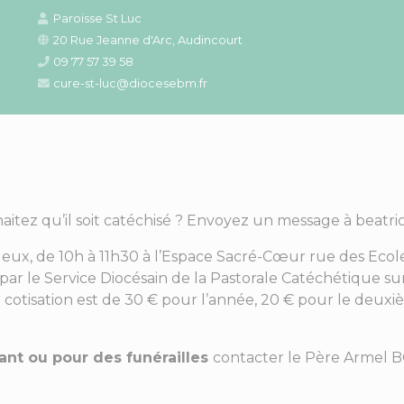
Paroisse St Luc
20 Rue Jeanne d'Arc, Audincourt
09 77 57 39 58
cure-st-luc@diocesebm.fr
haitez qu’il soit catéchisé ? Envoyez un message à beatri
deux, de 10h à 11h30 à l’Espace Sacré-Cœur rue des Ecole
 par le Service Diocésain de la Pastorale Catéchétique su
cotisation est de 30 € pour l’année, 20 € pour le deuxi
ant ou pour des funérailles
contacter le Père Armel 