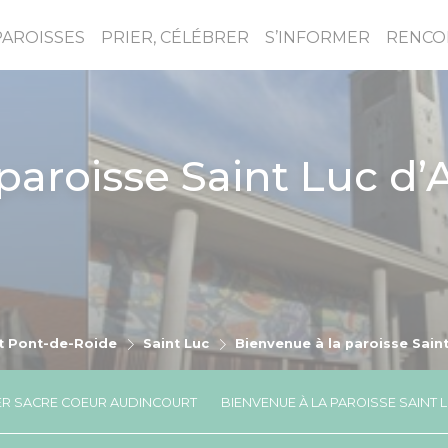
PAROISSES
PRIER, CÉLÉBRER
S’INFORMER
RENCO
paroisse Saint Luc d’
t Pont-de-Roide
Saint Luc
Bienvenue à la paroisse Sain
TER SACRE COEUR AUDINCOURT
BIENVENUE À LA PAROISSE SAINT