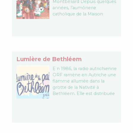
Montbéliard Depuis quelques
années, l’aumônerie
catholique de la Maison
d’arrêt de Montbéliard
propose des séances de
peinture de Santons avec…
Lumière de Bethléem
E n 1986, la radio autrichienne
ORF ramène en Autriche une
flamme allumée dans la
grotte de la Nativité à
Bethléem. Elle est distribuée
en signe de paix à
l’ensemble…