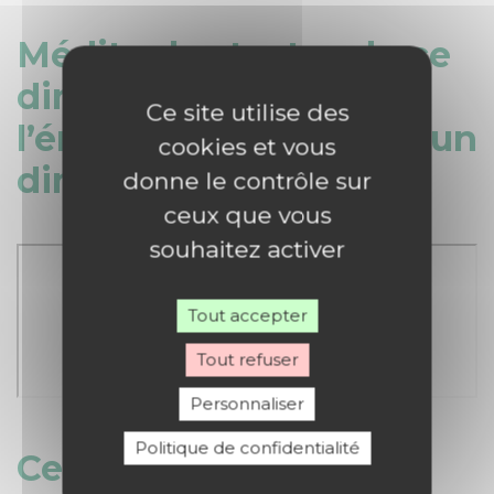
Méditer les textes de ce
dimanche avec
Ce site utilise des
l’émission Parole pour un
cookies et vous
dimanche :
donne le contrôle sur
ceux que vous
souhaitez activer
Tout accepter
Tout refuser
Personnaliser
Politique de confidentialité
Ce dimanche, nous