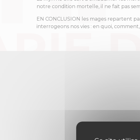
notre condition mortelle, il ne fait pas 
EN CONCLUSION les mages repartent par u
interrogeons nos vies : en quoi, commen