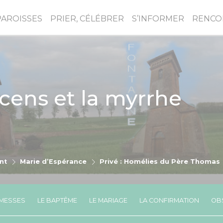
PAROISSES
PRIER, CÉLÉBRER
S’INFORMER
RENCO
’encens et la myrrhe
nt
Marie d’Espérance
Privé : Homélies du Père Thomas
MESSES
LE BAPTÊME
LE MARIAGE
LA CONFIRMATION
OBS