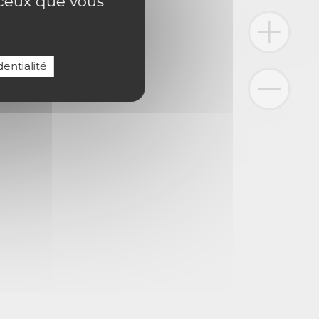
r ceux que vous
entialité