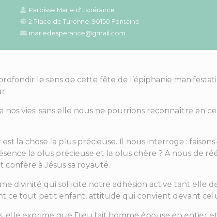
Paroisse Marie d'Espérance
2 Place de Turenne, 90150 Fontaine
mariedesperance@gmail.com
ondir le sens de cette fête de l’épiphanie manifestation 
ur
laire nos vies :sans elle nous ne pourrions reconnaître en c
or est la chose la plus précieuse. Il nous interroge : faiso
 présence la plus précieuse et la plus chère ? A nous de r
et confère à Jésus sa royauté.
, une divinité qui sollicite notre adhésion active tant el
nt ce tout petit enfant, attitude qui convient devant ce
, elle exprime que Dieu fait homme épouse en entier et j