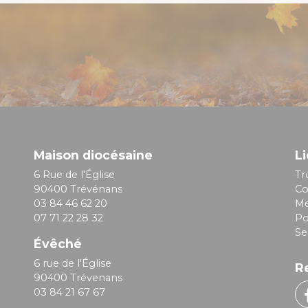
Maison diocésaine
Li
6 Rue de l'Église
Tr
90400 Trévénans
Co
03 84 46 62 20
Me
07 71 22 28 32
Po
Se
Évêché
6 rue de l'Église
R
90400 Trévenans
03 84 21 67 67