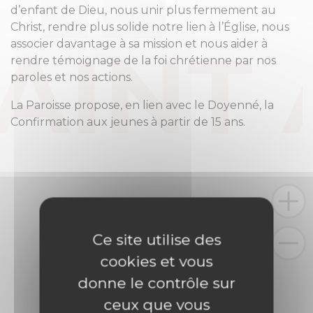
d’enfant de Dieu, nous unir plus fermement au
Christ, rendre plus solide notre lien à l’Église, nous
associer davantage à sa mission et nous aider à
rendre témoignage de la foi chrétienne par nos
paroles et nos actions.
La Paroisse propose, en lien avec le Doyenné, la
Confirmation aux jeunes à partir de 15 ans.
Ce site utilise des
cookies et vous
donne le contrôle sur
ceux que vous