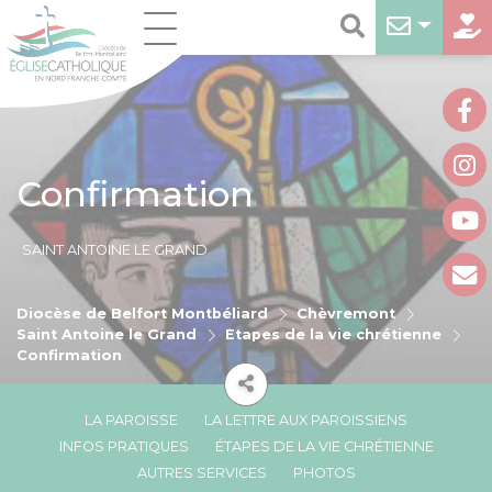
Confirmation
SAINT ANTOINE LE GRAND
Diocèse de Belfort Montbéliard
Chèvremont
Saint Antoine le Grand
Étapes de la vie chrétienne
Confirmation
LA PAROISSE
LA LETTRE AUX PAROISSIENS
INFOS PRATIQUES
ÉTAPES DE LA VIE CHRÉTIENNE
AUTRES SERVICES
PHOTOS