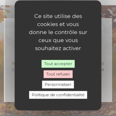
Ce site utilise des
cookies et vous
donne le contrôle sur
ceux que vous
Rejoignez-nous
souhaitez activer
Inscrivez-vous à notre newsletter et recevez
Tout accepter
chaque semaine toute l'actualité catholique
Tout refuser
en Nord Franche-Comté
Personnaliser
Politique de confidentialité