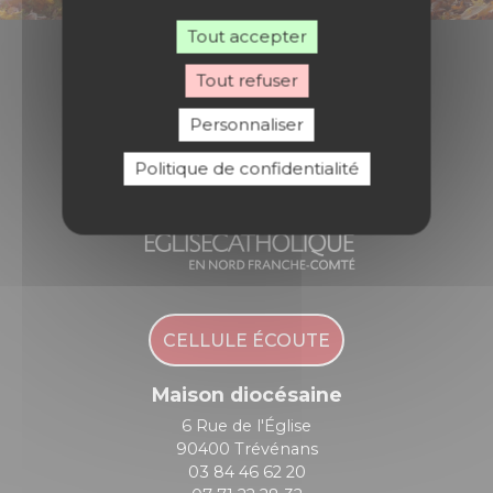
Tout accepter
Tout refuser
Diocèse de Belfort - Montbéliard
Personnaliser
Politique de confidentialité
CELLULE ÉCOUTE
Maison diocésaine
6 Rue de l'Église
90400 Trévénans
03 84 46 62 20