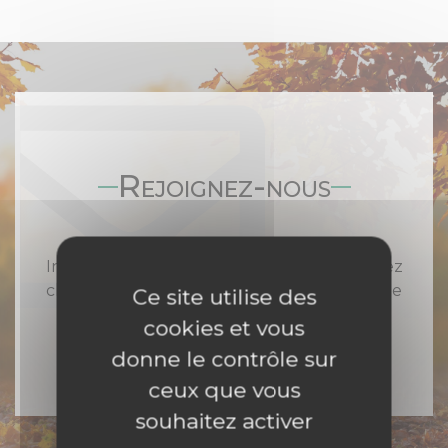
Rejoignez-nous
Inscrivez-vous à notre newsletter et recevez
chaque semaine toute l'actualité catholique
Ce site utilise des
en Nord Franche-Comté
cookies et vous
donne le contrôle sur
ceux que vous
souhaitez activer