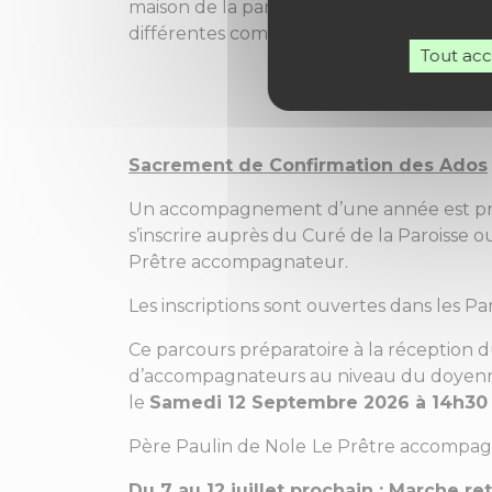
maison de la paroisse les mercredis et ve
différentes communautés.
Tout ac
Sacrement de Confirmation des Ados
Un accompagnement d’une année est propos
s’inscrire auprès du Curé de la Paroisse ou
Prêtre accompagnateur.
Les inscriptions sont ouvertes dans les 
Ce parcours préparatoire à la réception
d’accompagnateurs au niveau du doyenné s
le
Samedi 12 Septembre 2026 à 14h30 
Père Paulin de Nole
Le Prêtre accompag
Du 7 au 12 juillet prochain :
Marche ret