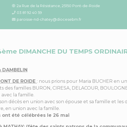
2a Rue de la Résistance, 25150 Pont-de-Roide
03 81 92 40 59
paroisse-nd-chatey@diocesebm.fr
4ème DIMANCHE DU TEMPS ORDINAI
à DAMBELIN
 PONT DE ROIDE
: nous prions pour Maria BUCHER en un
nts des familles BURON, CIRESA, DELACOUR, BOULOGNE
vec la famille.
on décès en union avec son épouse et sa famille et le
 en union avec la famille.
nt été célébrées le 26 mai
 à MATHAY:
(fête des saints patrons de la communau