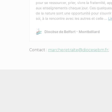
Contact :
marcheretraite@diocesebm.fr
; 