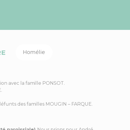
RE
Homélie
ion avec la famille PONSOT.
.
s défunts des familles MOUGIN – FARQUE.
té paroissiale)
Nous prions pour André