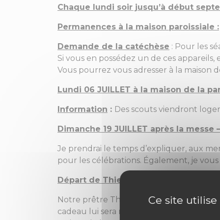
Chaque lundi soir jusqu’à début sep
Permanences à la maison paroissiale :
Demande de la catéchèse
: Pour les s
Si vous en possédez un de ces appareils, e
Vous pourrez vous adresser à la maison de
Lundi 06 JUILLET à la maison de la pa
Information
:
Des scouts viendront loger
Dimanche 19 JUILLET après la messe 
Je prendrai le temps d’expliquer, aux mem
pour les célébrations. Également, je vous 
Départ de Thierry Dubret
Ce site utilis
Notre prêtre Thierry nous quitte fin août 
cadeau lui sera remis à cette occasion. Si