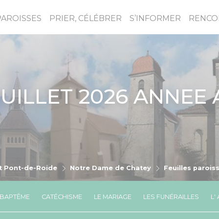
PAROISSES
PRIER, CÉLÉBRER
S’INFORMER
RENCO
UILLET 2026 ANNEE 
t Pont-de-Roide
Notre Dame de Chatey
Feuilles paroiss
 BAPTÊME
CATÉCHISME
LE MARIAGE
LES FUNÉRAILLES
L'