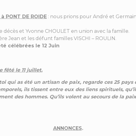
0 à PONT DE ROIDE
: nous prions pour André et Germai
e décès et Yvonne CHOULET en union avec la famille.
rère Jean et les défunt familles VISCHI – ROULIN.
é célébrées le 12 Juin
fêté le 11 juillet.
 toi qui as été un artisan de paix, regarde ces 25 pays
els, ils tissent entre eux des liens spirituels, qu’ils
ment des hommes. Qu’ils volent au secours de la pai
ANNONCES
.