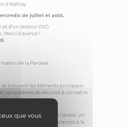
en à Mathay
ercredis de juillet et août,
r et d’un lecteur DVD.
 ; Merci d’avance !
di
.
a maison de la Paroisse.
ù se trouvent les éléments principaux
et les systèmes de sécurité à connaître.
r ceux que vous
t, sera suivie d’un pot de l’amitié. Un
e disposition lors des permanences à la