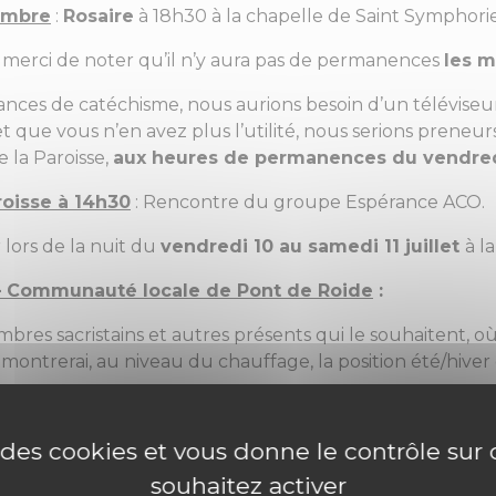
tembre
:
Rosaire
à 18h30 à la chapelle de Saint Symphori
merci de noter qu’il n’y aura pas de permanences
les m
éances de catéchisme, nous aurions besoin d’un téléviseu
t que vous n’en avez plus l’utilité, nous serions preneurs
 la Paroisse,
aux heures de permanences du vendre
roisse à 14h30
: Rencontre du groupe Espérance ACO.
 lors de la nuit du
vendredi 10 au samedi 11 juillet
à l
– Communauté locale de Pont de Roide
:
bres sacristains et autres présents qui le souhaitent, o
montrerai, au niveau du chauffage, la position été/hiver 
e des cookies et vous donne le contrôle su
comme vous le savez déjà. Sa messe d’au-revoir, le 30 aoû
 vous souhaitez participer, une boite offrande sera à votr
souhaitez activer