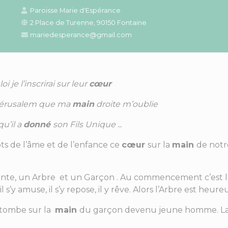
Paroisse Marie d'Espérance
2 Place de Turenne, 90150 Fontaine
mariedesperance@gmail.com
oi je l’inscrirai sur leur
cœur
e Jérusalem que ma
main
droite m’oublie
u’il a
donné
son Fils Unique ..
.
ts de l’âme et de l’enfance ce
cœur
sur la
main
de notr
e, un Arbre et un Garçon . Au commencement c’est le pa
il s’y amuse, il s’y repose, il y rêve. Alors l’Arbre est he
e tombe sur la
main
du garçon devenu jeune homme. La m