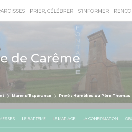
PAROISSES
PRIER, CÉLÉBRER
S’INFORMER
RENCO
e de Carême
nt
Marie d’Espérance
Privé : Homélies du Père Thomas
MESSES
LE BAPTÊME
LE MARIAGE
LA CONFIRMATION
OBS