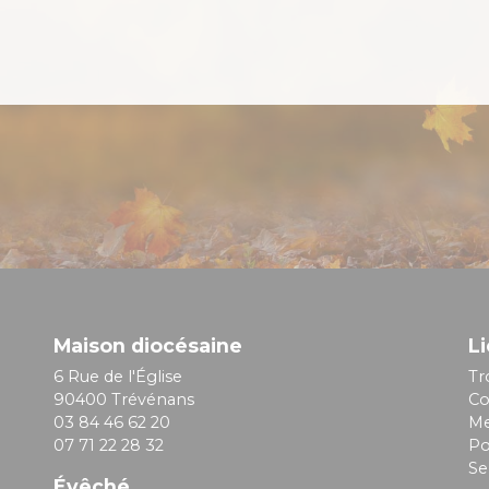
Maison diocésaine
Li
6 Rue de l'Église
Tr
90400 Trévénans
Co
03 84 46 62 20
Me
07 71 22 28 32
Po
Se
Évêché