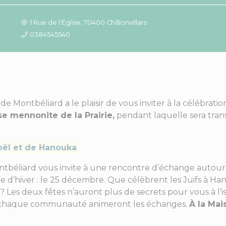
1 Rue de l'Église, 70400 Châlonvillars
0384545540
e Montbéliard a le plaisir de vous inviter à la célébrati
se mennonite de la Prairie,
pendant laquelle sera trans
oël et de Hanouka
ntbéliard vous invite à une rencontre d’échange autou
ce d’hiver : le 25 décembre. Que célèbrent les Juifs à Ha
? Les deux fêtes n’auront plus de secrets pour vous à l’i
de chaque communauté animeront les échanges.
À la Mai