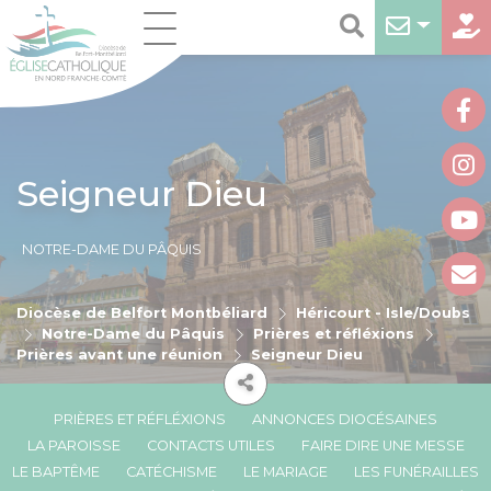
Seigneur Dieu
NOTRE-DAME DU PÂQUIS
Diocèse de Belfort Montbéliard
Héricourt - Isle/Doubs
Notre-Dame du Pâquis
Prières et réfléxions
Prières avant une réunion
Seigneur Dieu
PRIÈRES ET RÉFLÉXIONS
ANNONCES DIOCÉSAINES
LA PAROISSE
CONTACTS UTILES
FAIRE DIRE UNE MESSE
LE BAPTÊME
CATÉCHISME
LE MARIAGE
LES FUNÉRAILLES