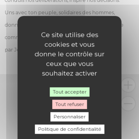
conduis nos délibérations, inspire nos décisions.
Uns avec ton peuple, solidaires des hommes,
donne-nous, nous t’en prions, de te reconnaître
Ce site utilise des
comme le Seigneur vivant au milieu de nous,
cookies et vous
par Jésus-Christ notre Seigneur, Amen.
donne le contrôle sur
ceux que vous
souhaitez activer
Tout accepter
Tout refuser
Personnaliser
Politique de confidentialité