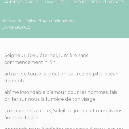
AUTRES SERVICES
HOMÉLIES
HISTOIRE, SITES, CURIOSITÉS
1 Rue de l'Église, 70400 Châlonvillars
0384545540
Seigneur, Dieu éternel, lumière sans
commencement ni fin,
artisan de toute la création, source de pitié, océan
de bonté,
abîme insondable d’amour pour les hommes, fais
briller sur nous la lumière de ton visage.
Luis dans nos cœurs, Soleil de justice et remplis nos
âmes de ta joie.