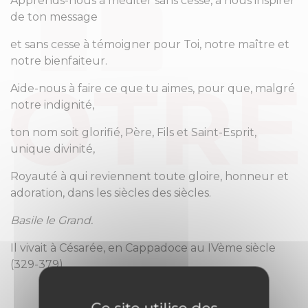
Apprends-nous à méditer sans cesse, à nous inspirer
de ton message
et sans cesse à témoigner pour Toi, notre maître et
notre bienfaiteur.
Aide-nous à faire ce que tu aimes, pour que, malgré
notre indignité,
ton nom soit glorifié, Père, Fils et Saint-Esprit,
unique divinité,
Royauté à qui reviennent toute gloire, honneur et
adoration, dans les siècles des siècles.
Basile le Grand.
Il vivait à Césarée, en Cappadoce au IVème siècle
(329-379)