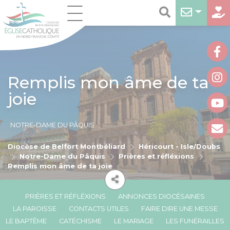
Remplis mon âme de ta
joie
NOTRE-DAME DU PÂQUIS
Diocèse de Belfort Montbéliard
Héricourt - Isle/Doubs
Notre-Dame du Pâquis
Prières et réfléxions
Remplis mon âme de ta joie
PRIÈRES ET RÉFLÉXIONS
ANNONCES DIOCÉSAINES
LA PAROISSE
CONTACTS UTILES
FAIRE DIRE UNE MESSE
LE BAPTÊME
CATÉCHISME
LE MARIAGE
LES FUNÉRAILLES