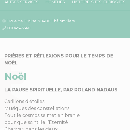
AUTRES SERVICES
HOMÉLIES
HISTOIRE, SITES, CURIOSITÉS
1 Rue de l'Église, 70400 Châlonvillars
0384545540
PRIÈRES ET RÉFLEXIONS POUR LE TEMPS DE
NOËL
Noël
LA PAUSE SPIRITUELLE, PAR ROLAND NADAUS
Carillons d’étoiles
Musiques des constellations
Tout le cosmos se met en branle
pour que scintille l’Eternité
Charivari dans les cieux