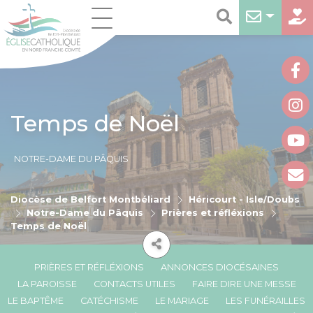
Temps de Noël
NOTRE-DAME DU PÂQUIS
Diocèse de Belfort Montbéliard
Héricourt - Isle/Doubs
Notre-Dame du Pâquis
Prières et réfléxions
Temps de Noël
PRIÈRES ET RÉFLÉXIONS
ANNONCES DIOCÉSAINES
LA PAROISSE
CONTACTS UTILES
FAIRE DIRE UNE MESSE
LE BAPTÊME
CATÉCHISME
LE MARIAGE
LES FUNÉRAILLES