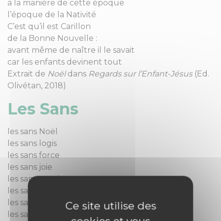
à la manière de cette époque
l’époque de la Nativité
C’est qu’il est Carillon
de la Bonne Nouvelle :
avant même de naître il le savait
car les enfants devinent tout
Extrait de
Noël
dans
Regards sur l’Enfant-Jésus
(Ed.
Olivétan, 2018)
Les Sans
les sans Noël
les sans logis
les sans force
les sans joie
les sans espoir
les sans eau
les sans pain
Ce site utilise des
les sans rien