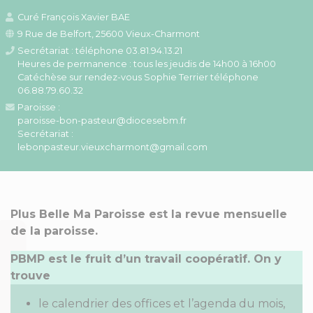
Curé François Xavier BAE
9 Rue de Belfort, 25600 Vieux-Charmont
Secrétariat : téléphone 03.81.94.13.21
Heures de permanence : tous les jeudis de 14h00 à 16h00
Catéchèse sur rendez-vous Sophie Terrier téléphone
06.88.79.60.32
Paroisse :
paroisse-bon-pasteur@diocesebm.fr
Secrétariat :
lebonpasteur.vieuxcharmont@gmail.com
Plus Belle Ma Paroisse est la revue mensuelle
de la paroisse.
PBMP est le fruit d’un travail coopératif. On y
trouve
le calendrier des offices et l’agenda du mois,