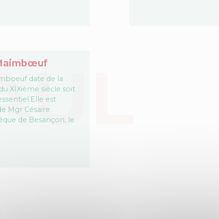
t-Maimbœuf
imboeuf date de la
u XIXième siècle soit
ssentiel.Elle est
 de Mgr Césaire
que de Besançon, le
l'instigation du…