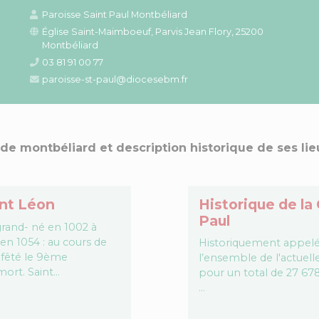
Paroisse Saint Paul Montbéliard
Église Saint-Maimboeuf, Parvis Jean Flory, 25200
Montbéliard
03 81 91 00 77
paroisse-st-paul@diocesebm.fr
 de montbéliard et description historique de ses lie
int Léon
Historique de la 
Paul
grand- né en 1002 à
en 1054 : au cours de
Historiquement appelé 
 fêté le 9ème
l’ensemble de l'actuell
mort. Saint…
pour un total de 27 67
…