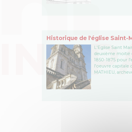
Historique de l'église Sain
L'Eglise Saint Ma
deuxième moitié d
1850-1875 pour l'e
l'oeuvre capitale
MATHIEU, archevê
commanditaire, (à 