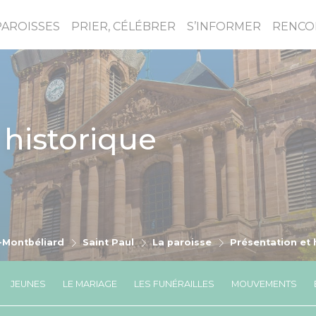
PAROISSES
PRIER, CÉLÉBRER
S’INFORMER
RENCO
 historique
Montbéliard
Saint Paul
La paroisse
Présentation et 
JEUNES
LE MARIAGE
LES FUNÉRAILLES
MOUVEMENTS