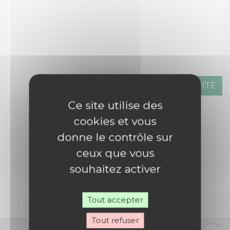
LIRE LA SUITE
Ce site utilise des
cookies et vous
donne le contrôle sur
ceux que vous
VOIR TOUTES LES ACTUALITÉS
souhaitez activer
Tout accepter
Tout refuser