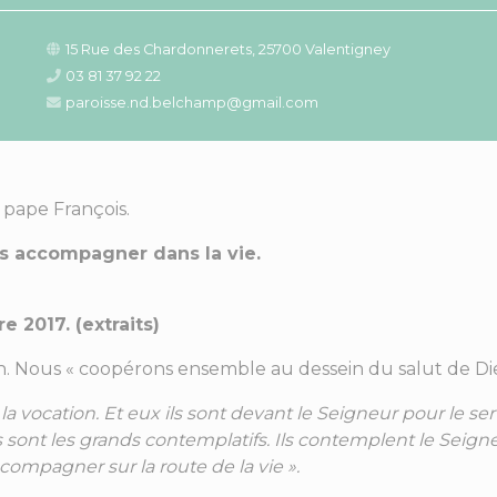
15 Rue des Chardonnerets, 25700 Valentigney
03 81 37 92 22
paroisse.nd.belchamp@gmail.com
 pape François.
s accompagner dans la vie.
 2017. (extraits)
n. Nous « coopérons ensemble au dessein du salut de Die
a vocation. Et eux ils sont devant le Seigneur pour le ser
 sont les grands contemplatifs. Ils contemplent le Seigneu
compagner sur la route de la vie ».