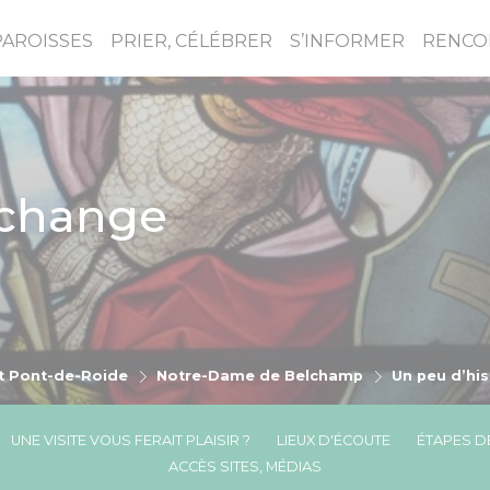
PAROISSES
PRIER, CÉLÉBRER
S’INFORMER
RENCO
rchange
t Pont-de-Roide
Notre-Dame de Belchamp
Un peu d’his
UNE VISITE VOUS FERAIT PLAISIR ?
LIEUX D'ÉCOUTE
ÉTAPES DE
ACCÈS SITES, MÉDIAS