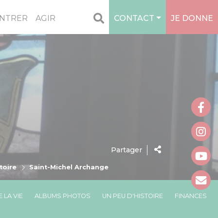
NTRER
AGIR
CONTACT
JE DONNE
Partager
toire
Saint-Michel Archange
 LA VIE
ALBUMS PHOTOS
UN PEU D'HISTOIRE
FINANCES