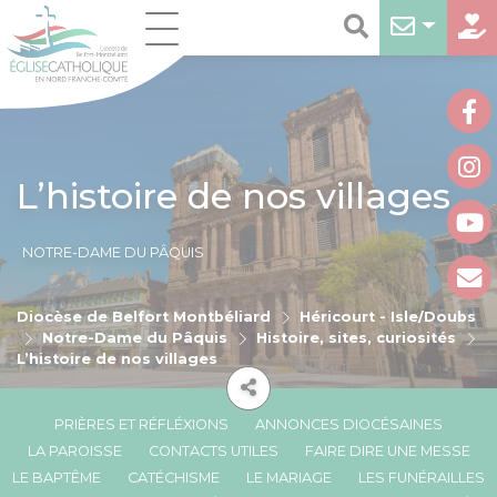
L’histoire de nos villages
NOTRE-DAME DU PÂQUIS
Diocèse de Belfort Montbéliard
Héricourt - Isle/Doubs
Notre-Dame du Pâquis
Histoire, sites, curiosités
L’histoire de nos villages
PRIÈRES ET RÉFLÉXIONS
ANNONCES DIOCÉSAINES
LA PAROISSE
CONTACTS UTILES
FAIRE DIRE UNE MESSE
LE BAPTÊME
CATÉCHISME
LE MARIAGE
LES FUNÉRAILLES