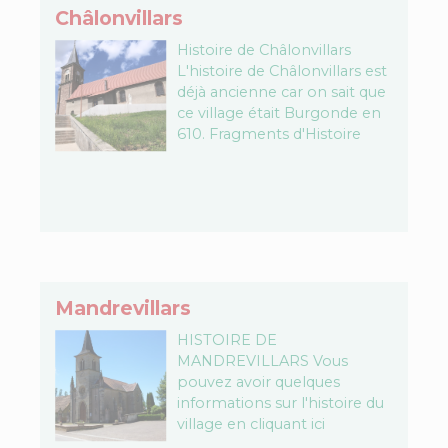
Châlonvillars
Histoire de Châlonvillars
L'histoire de Châlonvillars est
déjà ancienne car on sait que
ce village était Burgonde en
610. Fragments d'Histoire
Vous trouverez plus
d'informations sur l'histoire
de ce village…
Mandrevillars
HISTOIRE DE
MANDREVILLARS Vous
pouvez avoir quelques
informations sur l'histoire du
village en cliquant ici
https://www.diocese-belfort-