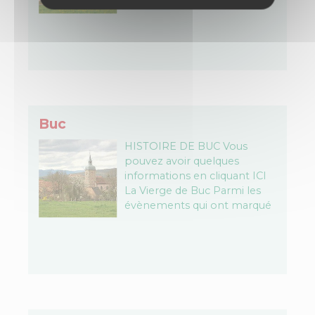
Paquis. Population : en
1950 environ 110
habitantsen 2018 environ
500 habitants Origine :
Etymologie celtique…
Buc
HISTOIRE DE BUC Vous
pouvez avoir quelques
informations en cliquant ICI
La Vierge de Buc Parmi les
évènements qui ont marqué
l’année 1938, Année Mariale,
à Buc, il y eut : L’érection…